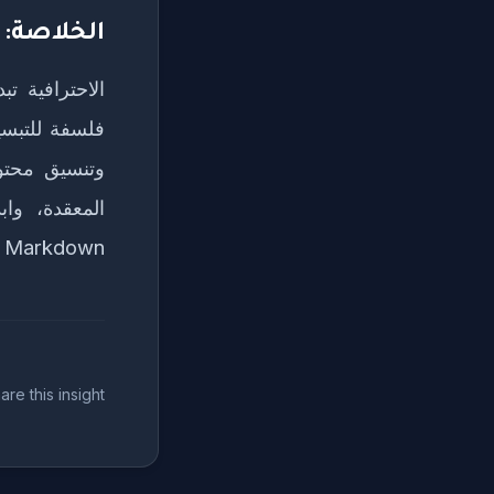
الخلاصة: ا
فلسفة للتبسي
وتنسيق محتوا
المعقدة، وا
Markdown هي الطريقة الأسرع ليوصلها إليهم ببهجتها الكاملة.
are this insight: