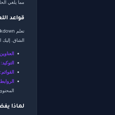
مما يلغي الحاج
قواعد الل
الشاق. إليك ا
العناوين
التوكيد:
ض
القوائم:
الروابط
المحتوى 
لماذا يفضل 