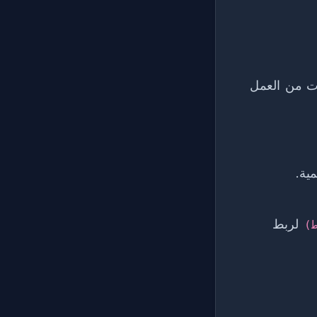
ر عليك سنوات من العمل
مية.
لربط
)