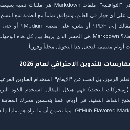
تريد تحويل مقالك إلى PDF؟ أو نشر
HTML لموقعك؟ Markdown هي الجسر الذي يربط بين كل هذه ال
ت أويام مصممة لتجعل هذا التحويل محلياً وفورياً.
رسات للتدوين الاحترافي لعام 2026
تعلم الرموز، بل ابحث عن "الإيقاع". استخدام العناوين الفرعي
B) لتوضيح النقاط التقنية. في أويام، قمنا بتحسين محرك المعاين
معايير GitHub Flavored Markdown، مما يضمن أن ما تراه هو 