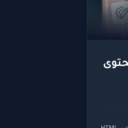
تب محتوى
في الماضي، كان كتابة محتوى منسق للويب يتطلب معرفة عميقة بـ HTML