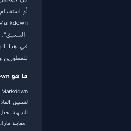
أو استخدام 
"التنسيق"،
للمطورين وا
ما هو Markdown ولماذا يجب أن تتعلمه الآن؟
لتنسيق المادة
البديهية تجعل