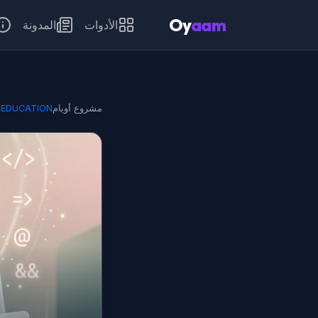
Oy
aam
الأدوات
المدونة
مشروع أويام
EDUCATION