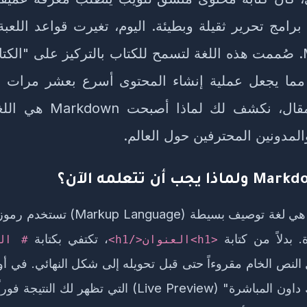
برامج تحرير ثقيلة وبطيئة. اليوم، تغيرت قواعد اللعب
Markdown. صُممت هذه اللغة لتسمح للكتاب بالتركيز على "الكتا
 مما يجعل عملية إنشاء المحتوى أسرع بعشر مرات وأ
في هذا المقال، نكشف لك لماذ
لمدونين المحترفين حول العالم.
Markdown هي لغة توصيف بسيطة ( Language
. بدلاً من كتابة
، تكتفي بكتابة
<h1>العنوان</h1>
# ال
 النص الخام مقروءاً حتى قبل تحويله إلى شكل النهائي. في أو
"معاينة مارك داون المباشرة" (Live Preview) التي تظهر لك ا