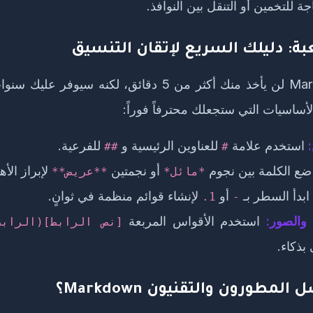
ة للتخمين أو التنقل بين النوافذ.
عبة: دليلك السريع لإتقان التنسيق
تعلم Markdown لن يأخذ منك أكثر من 5 دقائق، لكنه سيوف
لأساسيات التي ستجعلك محترفاً فوراً:
:
استخدم علامة
للعناوين الرئيسية و
للفرعية.
##
#
ع الكلمة بين نجوم
أو نجمتين
لإبراز الأه
*مائل*
**عريض**
ابدأ السطر بـ
أو
لإنشاء قوائم منظمة في ثوانٍ.
1.
-
 والصور:
استخدم الأقواس المربعة
[نص الرابط](الرابط
بذكاء.
المطورون والتقنيون Markdown؟