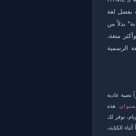
ة بفضل لغة
بة" بدلاً من
كثر متعة.
ا أصبحت Markdown هي اللغة الرسمية
Markup) تستخدم رموزاً نصية عادية
. هذه
عنوان
يام، نوفر لك
لنتيجة فوراً أثناء الكتابة،